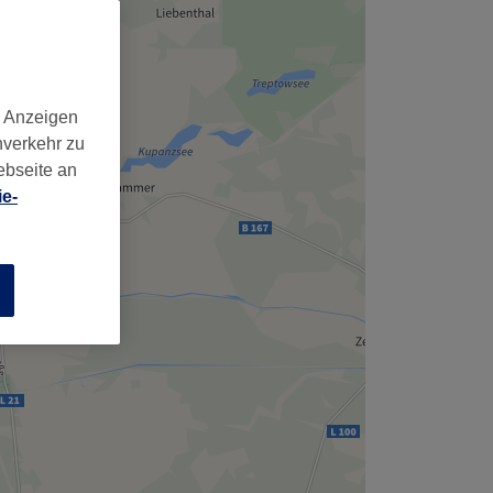
d Anzeigen
nverkehr zu
ebseite an
e-
n