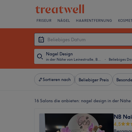
FRISEUR
NÄGEL
HAARENTFERNUNG
KOSMET
Nagel Design
in der Nähe von Leinestraße, Berlin
・
Beliebiges D
Sortieren nach
Beliebiger Preis
Besonde
16 Salons die anbieten:
nagel design in der Nähe 
NB Nai
4,5
Bergman