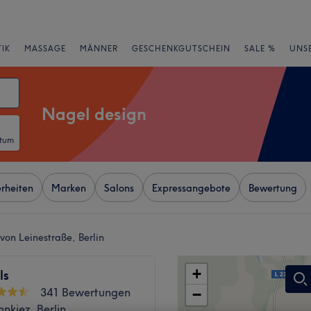
IK
MASSAGE
MÄNNER
GESCHENKGUTSCHEIN
SALE %
UNS
Nagel design
atum
rheiten
Marken
Salons
Expressangebote
Bewertung
von Leinestraße, Berlin
+
ls
341 Bewertungen
−
nkiez, Berlin