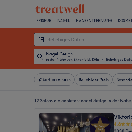
FRISEUR
NÄGEL
HAARENTFERNUNG
KOSMET
Nagel Design
in der Nähe von Ehrenfeld, Köln
・
Beliebiges Dat
Sortieren nach
Beliebiger Preis
Besonde
12 Salons die anbieten:
nagel design in der Nähe 
Viktori
4,8
2338 Be