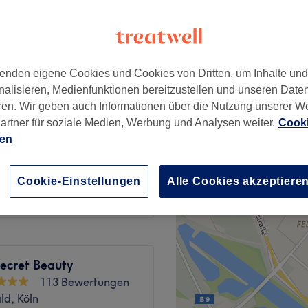
al, Köln
enden eigene Cookies und Cookies von Dritten, um Inhalte un
lage)
ab
5 €
nalisieren, Medienfunktionen bereitzustellen und unseren Date
ren. Wir geben auch Informationen über die Nutzung unserer W
e)
artner für soziale Medien, Werbung und Analysen weiter.
Cooki
ab
2 €
ien
r Gelmodellage)
ab
0,50 €
Cookie-Einstellungen
Alle Cookies akzeptiere
ecret Beauty
113 Bewertungen
ld, Köln