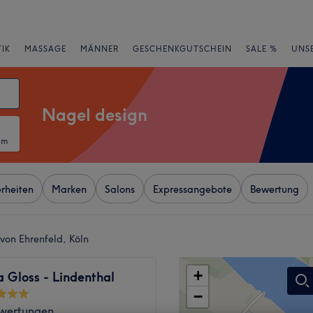
IK
MASSAGE
MÄNNER
GESCHENKGUTSCHEIN
SALE %
UNS
Nagel design
um
rheiten
Marken
Salons
Expressangebote
Bewertung
von Ehrenfeld, Köln
+
a Gloss - Lindenthal
−
wertungen