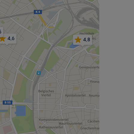
5
4,6
4,8