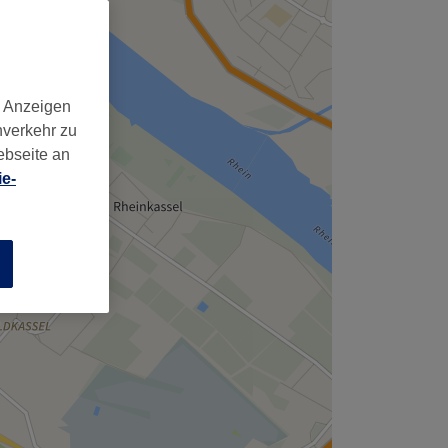
d Anzeigen
nverkehr zu
ebseite an
e-
n