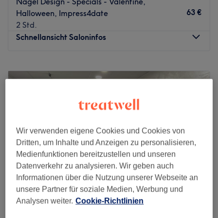
Nagel Design - Specials - Valentine,
63 €
Halloween, Impress4date
2 Std.
Schnellansicht Saloninfos
Montag
10:00
–
20:30
Dienstag
10:00
–
20:30
Mittwoch
10:00
–
20:30
Donnerstag
10:00
–
20:30
Freitag
10:00
–
20:30
Samstag
10:00
–
21:00
Wir verwenden eigene Cookies und Cookies von
Sonntag
Geschlossen
Dritten, um Inhalte und Anzeigen zu personalisieren,
Medienfunktionen bereitzustellen und unseren
Zu einem rundum gepflegten Aussehen gehören natürlich
Datenverkehr zu analysieren. Wir geben auch
auch Hände und Füße. Daher hat sich OrigiNails
Informationen über die Nutzung unserer Webseite an
Beautique in der Kölner Altstadt genau darauf
unsere Partner für soziale Medien, Werbung und
spezialisiert. Hier kannst du dir neben pflegenden
Analysen weiter.
Cookie-Richtlinien
Behandlungen auch tolle Farben und Designs für deine
World Nails Lashes
Nägel aussuchen.