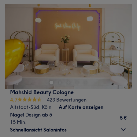
Expertise: Maniküre und Pediküre, Nagelmodellagen,
Dienstag
11:00
–
18:00
Nageldesigns.
Mittwoch
Geschlossen
Extras: Zentrale Lage, gut angebunden.
Donnerstag
13:00
–
18:00
Zurück zur Salonansicht
Freitag
10:00
–
18:00
Samstag
11:00
–
15:00
Sonntag
Geschlossen
Kölnerinnen und Kölner auf der Suche nach dem
verdienten Frische-Kick für zarte Haut und ein
umwerfendes Körpergefühl? Kein Problem! Am
Kümpchenshof 17 kommen gesunde Pflege und zarte
Schönheit auf einen Nenner. So ist Somayh Kosmetik das
Mahshid Beauty Cologne
Zauberwort für deine Prime-time. Den passenden
4,7
423 Bewertungen
Wunschtermin bequem online über Treatwell gebucht
Altstadt-Süd, Köln
Auf Karte anzeigen
kannst du dich entspannt zurücklehnen und die Stunden
Nagel Design ab 5
zählen. Zudem liegt der Salon ganz in der Nähe einer
5 €
15 Min.
Tiefgarage mit zahlreichen Parkmöglichkeiten.
Schnellansicht Saloninfos