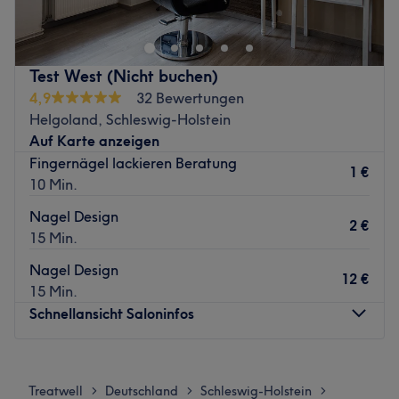
Falls Sie auf der Suche nach einem Verwöhnprogramm
auf dieser Seite gelandet sind: Buchen Sie hier bitte
Test West (Nicht buchen)
keinen Termin, denn dies ist ein Test-Profil. Buchungen bei
4,9
32 Bewertungen
unseren Partnern auf Treatwell.de möchten wir Ihnen
Helgoland, Schleswig-Holstein
dagegen schwer empfehlen. Hierfür verwenden Sie die
Auf Karte anzeigen
Suche oder wenden sich bei Fragen unter Kontakt direkt
Fingernägel lackieren Beratung
1 €
an uns.Lassen Sie sich überzeugen und buchen Sie Ihren
10 Min.
persönlichen Verwöhn-Termin jetzt bequem online!
Nagel Design
2 €
Zurück zur Salonansicht
15 Min.
Nagel Design
12 €
15 Min.
Schnellansicht Saloninfos
Montag
08:00
–
20:00
Dienstag
08:00
–
20:00
Treatwell
Deutschland
Schleswig-Holstein
>
>
>