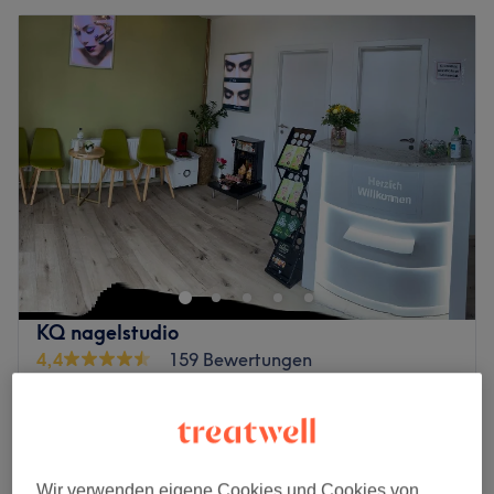
KQ nagelstudio
4,4
159 Bewertungen
Lurup, Hamburg
Auf Karte anzeigen
Glitzerstreifen
5 €
5 Min.
Nagel Design
ab
3 €
Wir verwenden eigene Cookies und Cookies von