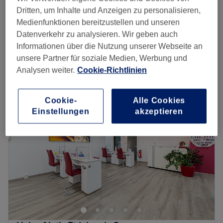
5 Min. - 15 Min.
Dritten, um Inhalte und Anzeigen zu personalisieren,
Medienfunktionen bereitzustellen und unseren
Extra lange Nägel
5 €
Datenverkehr zu analysieren. Wir geben auch
15 Min.
Informationen über die Nutzung unserer Webseite an
Schnellansicht Saloninfos
unsere Partner für soziale Medien, Werbung und
Analysen weiter.
Cookie-Richtlinien
Montag
09:30
–
20:00
Dienstag
09:30
–
20:00
Mittwoch
09:30
–
20:00
Cookie-
Alle Cookies
Donnerstag
09:30
–
20:00
Einstellungen
akzeptieren
Freitag
09:30
–
20:00
Samstag
09:30
–
20:00
Sonntag
Geschlossen
Auf der Suche nach einem zuverlässigen Nagelstudio?
Beim KQ nagelstudio in Hamburg wirst du fündig! Hier
kannst du zwischen Maniküre, Pediküre,
Nagelmodellagen und vielem mehr wählen.