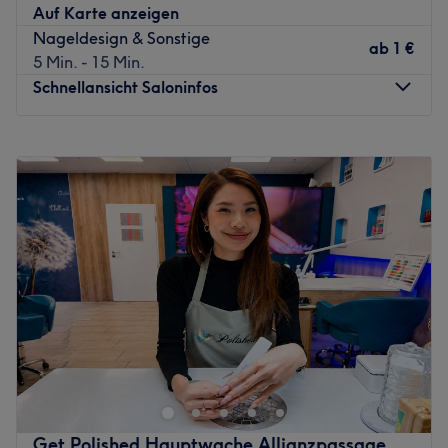
Expertise: Gesichtsbehandlungen, Mani- und Pediküre,
Auf Karte anzeigen
Augenbrauen- und Wimpernbehandlungen, Styling.
Nageldesign & Sonstige
ab
1 €
Extras: Kostenfreie Getränke und WLAN, keine Haustiere
5 Min. - 15 Min.
erlaubt.
Schnellansicht Saloninfos
Zurück zur Salonansicht
Montag
10:00
–
20:00
Dienstag
10:00
–
20:00
Mittwoch
10:00
–
20:00
Donnerstag
10:00
–
20:00
Freitag
10:00
–
20:00
Samstag
10:00
–
16:00
Sonntag
Geschlossen
GlamRoom bietet dir eine erlesene Auswahl an exklusiven
Dienstleistungen der Fachbereiche Kosmetik und
Schönheit. Hier kannst du dich einmal rundum pflegen
lassen. Lehn dich einfach ganz entspannt zurück und lass
die Profis ihr Handwerk ausüben. Überzeug dich von
Get Polished Hauptwache Allianzpassage