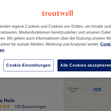
wertungen
eld, Hamburg
enden eigene Cookies und Cookies von Dritten, um Inhalte un
nalisieren, Medienfunktionen bereitzustellen und unseren Date
ab
10 €
ren. Wir geben auch Informationen über die Nutzung unserer W
artner für soziale Medien, Werbung und Analysen weiter.
Cooki
ien
5 €
Cookie-Einstellungen
Alle Cookies akzeptiere
ab
10 €
a Nails
102 Bewertungen