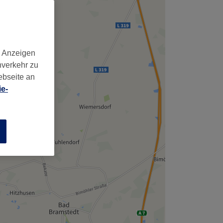
,
d Anzeigen
nverkehr zu
ebseite an
e-
n