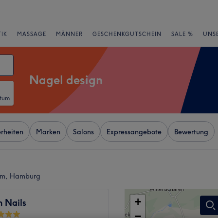
IK
MASSAGE
MÄNNER
GESCHENKGUTSCHEIN
SALE %
UNS
Nagel design
atum
rheiten
Marken
Salons
Expressangebote
Bewertung
rum, Hamburg
+
 Nails
−