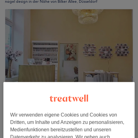
nagel design in der Nähe von Bilker Allee, Düsseldorf
L.i.v Beauty Lounge
4,8
1194 Bewertungen
Friedrichstadt, Düsseldorf
Auf Karte anzeigen
Wir verwenden eigene Cookies und Cookies von
Naturnagelverstärkung auf eigene Nägel
Dritten, um Inhalte und Anzeigen zu personalisieren,
45 €
45 Min.
Medienfunktionen bereitzustellen und unseren
Schnellansicht Saloninfos
Datenverkehr zu analysieren. Wir geben auch