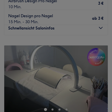
Airbrush Design Pro Nagel
3 €
10 Min.
Nagel Design pro Nagel
ab
3 €
15 Min. - 30 Min.
Schnellansicht Saloninfos
Montag
09:30
–
20:00
Dienstag
09:30
–
20:00
Mittwoch
09:30
–
20:00
Donnerstag
09:30
–
20:00
Freitag
09:30
–
20:00
Samstag
09:30
–
18:00
Sonntag
Geschlossen
Im Herzen des Billstedt Centers erwartet dich USA Roses
Nails – dein Go-to-Spot für gepflegte Nägel und
entspannte Beauty-Momente. Ob klassische Maniküre,
Gel-Nagelverstärkung oder frische Farben: Hier