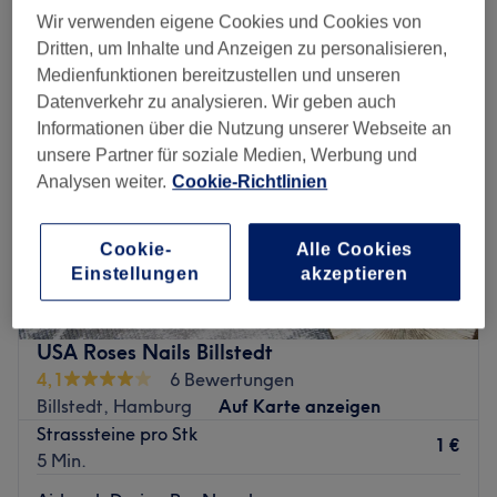
nagel design in der Nähe von Billstedt-Center, Hamburg
Wir verwenden eigene Cookies und Cookies von
Dritten, um Inhalte und Anzeigen zu personalisieren,
Medienfunktionen bereitzustellen und unseren
Datenverkehr zu analysieren. Wir geben auch
Informationen über die Nutzung unserer Webseite an
unsere Partner für soziale Medien, Werbung und
Analysen weiter.
Cookie-Richtlinien
Cookie-
Alle Cookies
Einstellungen
akzeptieren
USA Roses Nails Billstedt
4,1
6 Bewertungen
Billstedt, Hamburg
Auf Karte anzeigen
Strasssteine pro Stk
1 €
5 Min.