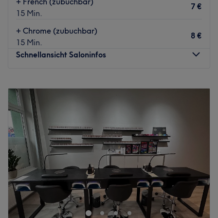
+ French (zubuchbar)
7 €
15 Min.
+ Chrome (zubuchbar)
8 €
15 Min.
Schnellansicht Saloninfos
Montag
09:30
–
19:00
Dienstag
09:30
–
19:00
Mittwoch
09:30
–
19:00
Donnerstag
09:30
–
19:00
Freitag
09:30
–
19:00
Samstag
10:00
–
17:00
Sonntag
Geschlossen
Im professionellen Studio Kimi Nails - Beauty, Nails &
Spa in Berlin, Prenzlauer Berg kannst du dich
zurücklehnen und die Experten verschönern deine Hände
und Füße mit einer großen Auswahl an langanhaltenden