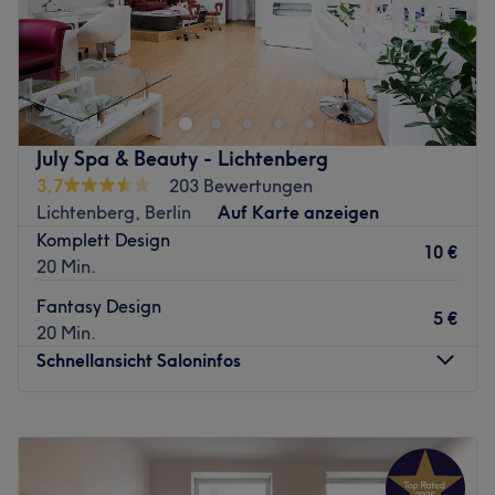
Zurück zur Salonansicht
Das TEHA Studio ist ein wunderbares elegantes
Beautystudio mit umfassendem Service, das sich in Berlin
befindet. Hier stehen Kundenzufriedenheit und der
Einsatz qualitativ hochwertiger Produkte an oberster
Stelle. Es zieht Kunden aus der ganzen Umgebung an,
July Spa & Beauty - Lichtenberg
die auf der Suche nach erstklassiger Nagelpflege und
3,7
203 Bewertungen
Wimpern-/Augenbrauenbehandlungen sind. Mit viel
Lichtenberg, Berlin
Auf Karte anzeigen
Liebe zum Detail wurde hier ein Salon erschaffen, in dem
Komplett Design
du dich direkt wohlfühlen und verwöhnen lassen kannst.
10 €
20 Min.
Zurück zur Salonansicht
Fantasy Design
5 €
20 Min.
Schnellansicht Saloninfos
Montag
09:00
–
19:00
Dienstag
09:00
–
19:00
Mittwoch
09:00
–
19:00