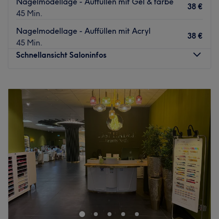
Nagelmodellage - Auffüllen mit Gel & farbe
38 €
45 Min.
Nagelmodellage - Auffüllen mit Acryl
38 €
45 Min.
Schnellansicht Saloninfos
Montag
10:00
–
18:30
Dienstag
10:00
–
18:30
Mittwoch
10:00
–
18:30
Donnerstag
10:00
–
18:30
Freitag
10:00
–
18:30
Samstag
10:00
–
17:00
Sonntag
Geschlossen
Willkommen im Pearl Beauty Studio – deinem modernen
Beauty- und Wohlfühlstudio in Wiesbaden. ✨
Bei Pearl Beauty Studio stehen Schönheit, Entspannung
und professionelle Behandlungen im Mittelpunkt. In einer