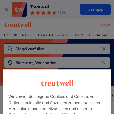
Treatwell
Use app
130K
LOGIN
FRISEUR
NÄGEL
HAARENTFERNUNG
KOSMETIK
MASSAGE
Sortieren nach
Besonderheiten
Marken
Salons
E
Wir verwenden eigene Cookies und Cookies von
Dritten, um Inhalte und Anzeigen zu personalisieren,
Medienfunktionen bereitzustellen und unseren
2 Salons die anbieten: