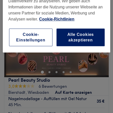
Datenverkehr zu analysieren. Wir geben auch
nägel auffüllen in der Nähe von Bierstadt, Wiesbaden
Informationen über die Nutzung unserer Webseite an
unsere Partner für soziale Medien, Werbung und
Analysen weiter.
Cookie-Richtlinien
Cookie-
Alle Cookies
Einstellungen
akzeptieren
Pearl Beauty Studio
3,0
6 Bewertungen
Bierstadt, Wiesbaden
Auf Karte anzeigen
Nagelmodellage - Auffüllen mit Gel Natur
35 €
45 Min.