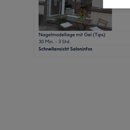
Nagelmodellage mit Gel (Tips)
30 Min. - 3 Std.
Schnellansicht Saloninfos
Montag
08:00
–
21:00
Dienstag
08:00
–
21:00
Mittwoch
08:00
–
21:00
Donnerstag
08:00
–
21:00
Freitag
08:00
–
21:00
Samstag
09:00
–
16:00
Sonntag
Geschlossen
Cosmetics & Co ist ein renommiertes Kosmet
schönen Stadt Hannover befindet. Das Stud