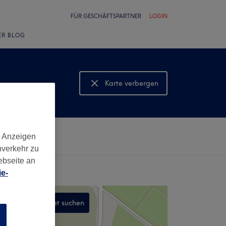
FÜR GESCHÄFTSPARTNER
LOGIN
ER BLOG
Karte verbergen
Karte anzeigen
d Anzeigen
nverkehr zu
ebseite an
e-
In diesem Gebiet suchen
n
,