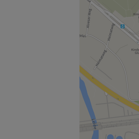
ob eine entspannende
mpernverlängerung oder
Termin direkt und
t, befindet sich die U-Bahn
r.
engagiertes Team, das sich
tmögliche Pflege zu bieten.
ie sich um ihre Kunden
ußergewöhnlichen Service
ofessionell.
nverlängerung,