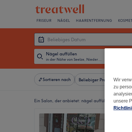
FRISEUR
NÄGEL
HAARENTFERNUNG
KOSMET
Nägel auffüllen
in der Nähe von Seelze, Niedersachsen
・
Beliebiges D
Sortieren nach
Wir verw
Beliebiger Preis
Besonde
zu perso
analysie
Ein Salon, der anbietet:
nägel auffüllen in der N
unsere P
Richtlin
Cosmet
4,9
Leinhau