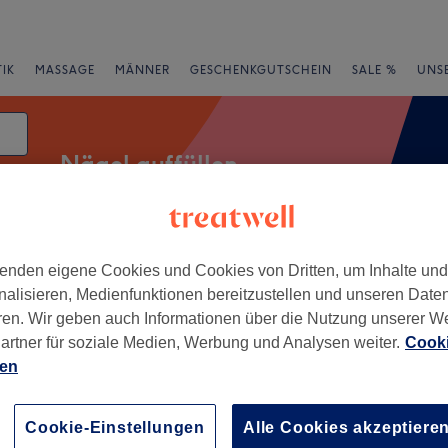
IK
MASSAGE
MÄNNER
GESCHENKGUTSCHEIN
SALE %
UNS
Nägel auffüllen
atum
enden eigene Cookies und Cookies von Dritten, um Inhalte un
rheiten
Salons
Expressangebote
Bewertung
nalisieren, Medienfunktionen bereitzustellen und unseren Date
ren. Wir geben auch Informationen über die Nutzung unserer W
ähe von Seelze, Niedersachsen
artner für soziale Medien, Werbung und Analysen weiter.
Cooki
ien
+
ics & Co
35 Bewertungen
−
Cookie-Einstellungen
Alle Cookies akzeptiere
sen, Hannover