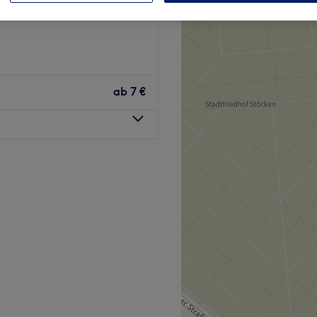
ab
7 €
ikstudio, das sich in der
io bietet nahezu jede