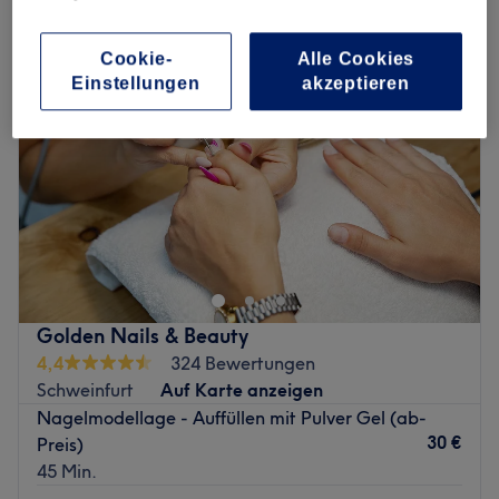
Cookie-
Alle Cookies
Einstellungen
akzeptieren
Golden Nails & Beauty
4,4
324 Bewertungen
Schweinfurt
Auf Karte anzeigen
Nagelmodellage - Auffüllen mit Pulver Gel (ab-
30 €
Preis)
45 Min.