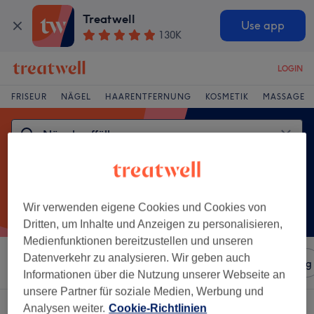
Treatwell
Use app
130K
LOGIN
FRISEUR
NÄGEL
HAARENTFERNUNG
KOSMETIK
MASSAGE
Wir verwenden eigene Cookies und Cookies von
Dritten, um Inhalte und Anzeigen zu personalisieren,
Medienfunktionen bereitzustellen und unseren
Datenverkehr zu analysieren. Wir geben auch
Sortieren nach
Salons
Expressangebote
Bewertung
Informationen über die Nutzung unserer Webseite an
unsere Partner für soziale Medien, Werbung und
Ein Salon, der anbietet:
nägel auffüllen in Schweinfurt
Analysen weiter.
Cookie-Richtlinien