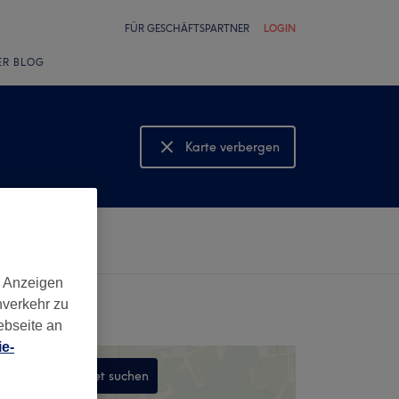
FÜR GESCHÄFTSPARTNER
LOGIN
ER BLOG
Karte verbergen
Karte anzeigen
d Anzeigen
nverkehr zu
ebseite an
e-
In diesem Gebiet suchen