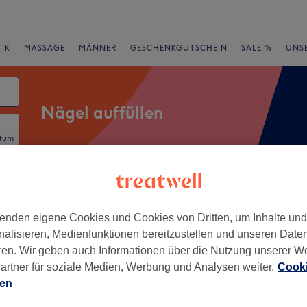
IK
MASSAGE
MÄNNER
GESCHENKGUTSCHEIN
SALE %
UNS
Nägel auffüllen
atum
rheiten
Salons
Expressangebote
Bewertung
enden eigene Cookies und Cookies von Dritten, um Inhalte un
nalisieren, Medienfunktionen bereitzustellen und unseren Date
en und Umland
ren. Wir geben auch Informationen über die Nutzung unserer W
artner für soziale Medien, Werbung und Analysen weiter.
Cooki
+
ien
ils & Beauty
150 Bewertungen
−