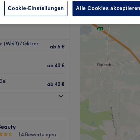
u, München und Umland
Cookie-Einstellungen
Alle Cookies akzeptiere
 (Weiß) / Glitzer
ab
5 €
ab
40 €
Gel
ab
40 €
Beauty
14 Bewertungen