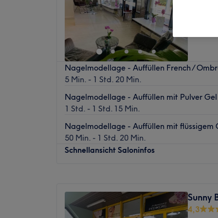
Eichena
Nagelmodellage - Auffüllen French / Ombre
5 Min. - 1 Std. 20 Min.
Nagelmodellage - Auffüllen mit Pulver Gel
1 Std. - 1 Std. 15 Min.
Nagelmodellage - Auffüllen mit flüssigem 
50 Min. - 1 Std. 20 Min.
Schnellansicht Saloninfos
Montag
10:00
–
20:00
Dienstag
10:00
–
20:00
Sunny 
Mittwoch
10:00
–
20:00
4,3
Donnerstag
10:00
–
20:00