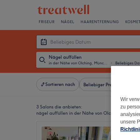
FRISEUR
NÄGEL
HAARENTFERNUNG
KOSMET
Nägel auffüllen
in der Nähe von Olching, München und Umland
・
Beliebiges D
Sortieren nach
Beliebiger Preis
Besonde
Wir verw
3 Salons die anbieten:
zu perso
nägel auffüllen in der Nähe von Olching, Münch
analysie
unsere P
Richtlin
Miss Na
4,6