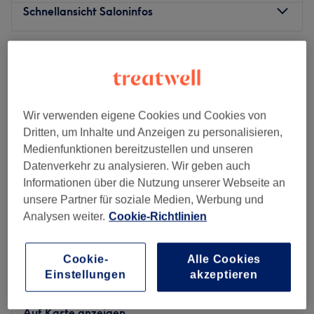
Schnellansicht Saloninfos
Montag
10:00
–
20:00
Dienstag
10:00
–
20:00
Mittwoch
10:00
–
20:00
Donnerstag
10:00
–
20:00
Wir verwenden eigene Cookies und Cookies von
Freitag
10:00
–
20:00
Dritten, um Inhalte und Anzeigen zu personalisieren,
Samstag
10:00
–
20:00
Medienfunktionen bereitzustellen und unseren
Sonntag
Geschlossen
Datenverkehr zu analysieren. Wir geben auch
Informationen über die Nutzung unserer Webseite an
HANIE Nails ist ein renommiertes Nagelstudio, das sich
unsere Partner für soziale Medien, Werbung und
in der pulsierenden Stadt Frankfurt am Main befindet.
Analysen weiter.
Cookie-Richtlinien
Mit seiner erstklassigen Lage bietet es seinen Kunden
eine Oase der Ruhe und Schönheit in der Mitte des
städtischen Trubels.
Cookie-
Alle Cookies
V Nail Lounge
Einstellungen
akzeptieren
Nächste öffentliche Verkehrsmittel:
4,5
1266 Bewertungen
Bockenheim, Frankfurt am Main
Die Station Leipziger Straße ist nur 2 Gehminuten vom
Auf Karte anzeigen