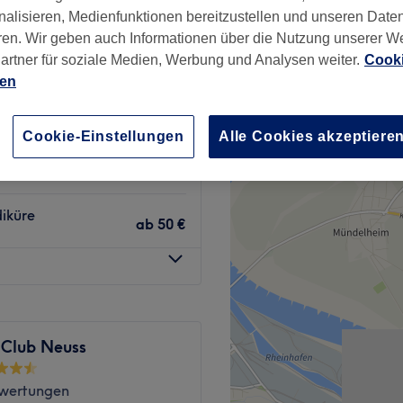
nalisieren, Medienfunktionen bereitzustellen und unseren Date
ren. Wir geben auch Informationen über die Nutzung unserer W
artner für soziale Medien, Werbung und Analysen weiter.
Cooki
ien
ab
32 €
Cookie-Einstellungen
Alle Cookies akzeptiere
ab
30 €
iküre
ab
50 €
 Club Neuss
wertungen