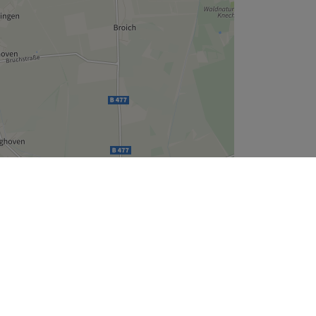
Leaflet
| ©
OpenStreetMap
contributors