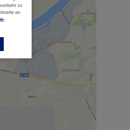
nverkehr zu
ebseite an
e-
n