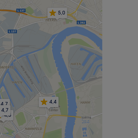
5,0
4,4
4,7
4,7
4,5