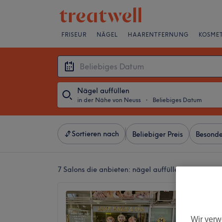
FRISEUR
NÄGEL
HAARENTFERNUNG
KOSMET
Nägel auffüllen
in der Nähe von Neuss
・
Beliebiges Datum
Sortieren nach
Beliebiger Preis
Besonde
7 Salons die anbieten:
nägel auffüllen in der Näh
Love N
4,7
Wir verw
1731 Be