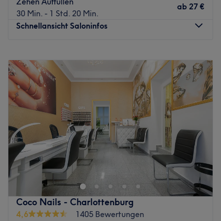
Zehen Auffüllen
ab
27 €
30 Min. - 1 Std. 20 Min.
Schnellansicht Saloninfos
Montag
09:30
–
19:30
Dienstag
09:30
–
19:30
Mittwoch
09:30
–
19:30
Donnerstag
09:30
–
19:30
Freitag
09:30
–
19:30
Samstag
10:00
–
18:00
Sonntag
Geschlossen
Deine Nägel verdienen die beste Pflege! Diese erhältst du
im NT Nails Studio in der Kaiser-Friedrich-Straße 46 in
der Nähe vom S-Bahnhof Charlottenburg. Hier heißt man
dich in entspannter und gemütlicher Atmosphäre herzlich
willkommen und kreiert die wunderschönsten Designs für
Coco Nails - Charlottenburg
dich. Interesse geweckt? Dann buche deinen persönlichen
4,6
1405 Bewertungen
Wunschtermin einfach und bequem online oder per App