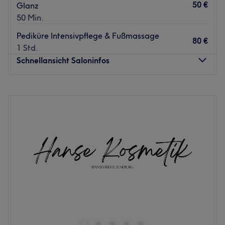
50 €
Glanz
50 Min.
Pediküre Intensivpflege & Fußmassage
80 €
1 Std.
Schnellansicht Saloninfos
Montag
08:30
–
16:30
Dienstag
10:00
–
18:00
Mittwoch
10:00
–
18:00
Donnerstag
08:30
–
16:30
Freitag
10:00
–
16:00
Samstag
Geschlossen
Sonntag
Geschlossen
Die Hautexpertin in Lüneburg – dein Kosmetikstudio in
Lüneburg für moderne Kosmetologie, ganzheitliche
Hautpflege und authentische japanische Kobido
Massage.