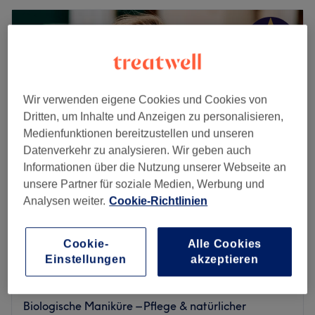
Wir verwenden eigene Cookies und Cookies von
Dritten, um Inhalte und Anzeigen zu personalisieren,
Medienfunktionen bereitzustellen und unseren
Datenverkehr zu analysieren. Wir geben auch
Informationen über die Nutzung unserer Webseite an
unsere Partner für soziale Medien, Werbung und
Analysen weiter.
Cookie-Richtlinien
Die Hautexpertin in Lüneburg
5,0
210 Bewertungen
Cookie-
Alle Cookies
Lüneburg, Niedersachsen
Auf Karte anzeigen
Einstellungen
akzeptieren
Pediküre Klassisch mit Fußbad
60 €
45 Min.
Biologische Maniküre – Pflege & natürlicher