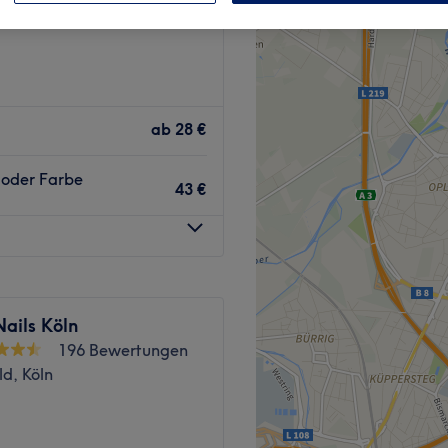
ab
28 €
 oder Farbe
43 €
ails Köln
196 Bewertungen
d, Köln