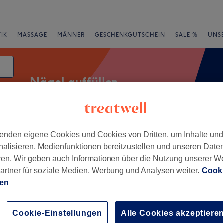
IK
MASSAGE
MÄNNER
GESCHENKGUTSCHEIN
SALE %
UNS
Nägel auffüllen
enden eigene Cookies und Cookies von Dritten, um Inhalte un
rheiten
Salons
Expressangebote
Bewertung
nalisieren, Medienfunktionen bereitzustellen und unseren Date
ren. Wir geben auch Informationen über die Nutzung unserer W
e von Leverkusen
artner für soziale Medien, Werbung und Analysen weiter.
Cooki
ien
+
 Bar Nails & More
110 Bewertungen
−
Cookie-Einstellungen
Alle Cookies akzeptiere
f, Leverkusen