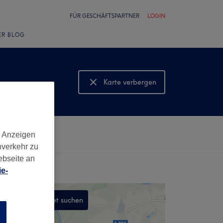
FÜR GESCHÄFTSPARTNER
LOGIN
ER BLOG
Karte verbergen
Karte anzeigen
d Anzeigen
nverkehr zu
ebseite an
e-
In diesem Gebiet suchen
n
,