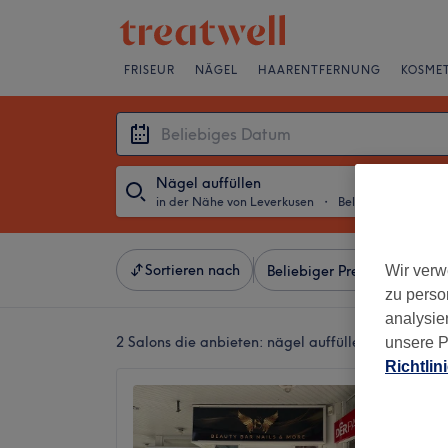
FRISEUR
NÄGEL
HAARENTFERNUNG
KOSMET
Nägel auffüllen
in der Nähe von Leverkusen
・
Beliebiges Datum
Sortieren nach
Wir verw
Beliebiger Preis
Besonde
zu perso
analysie
2 Salons die anbieten:
nägel auffüllen in der Näh
unsere P
Richtlin
Beauty
4,6
Wiesdor