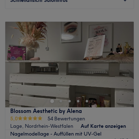
Montag
Geschlossen
Dienstag
09:00
–
20:00
Mittwoch
09:00
–
20:00
Donnerstag
09:00
–
17:00
Freitag
09:00
–
20:00
Samstag
09:00
–
15:00
Sonntag
Geschlossen
.
Zurück zur Salonansicht
Blossom Aesthetic by Alena
5,0
54 Bewertungen
Lage, Nordrhein-Westfalen
Auf Karte anzeigen
Nagelmodellage - Auffüllen mit UV-Gel