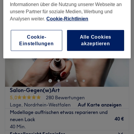
Informationen über die Nutzung unserer Webseite an
unsere Partner für soziale Medien, Werbung und
Analysen weiter.
Cookie-Richtlinien
Cookie-
Alle Cookies
Einstellungen
akzeptieren
Salon-Gegen(w)Art
5,0
280 Bewertungen
Lage, Nordrhein-Westfalen
Auf Karte anzeigen
Modellage auffrischen etwas reparieren und
40 €
neuen Lack
40 Min.
Schnellansicht Saloninfos