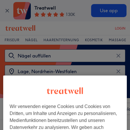
Treatwell
Use app
130K
LOGIN
FRISEUR
NÄGEL
HAARENTFERNUNG
KOSMETIK
MASSAGE
Wir verwenden eigene Cookies und Cookies von
Sortieren nach
Beliebiger Preis
Besonderheiten
Sal
Dritten, um Inhalte und Anzeigen zu personalisieren,
Medienfunktionen bereitzustellen und unseren
2 Salons die anbieten:
nägel auffüllen in Lage, Nordrhein-Westfalen
Datenverkehr zu analysieren. Wir geben auch