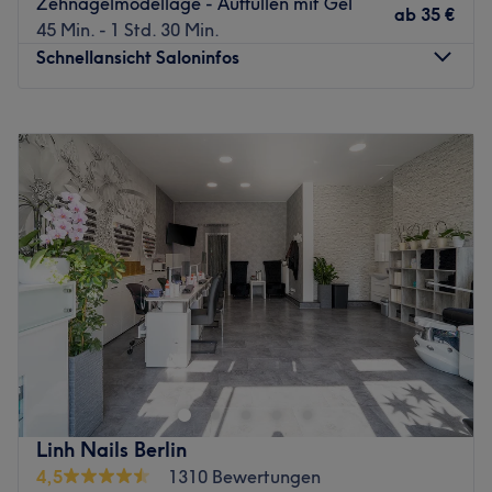
Zehnagelmodellage - Auffüllen mit Gel
ab
35 €
45 Min. - 1 Std. 30 Min.
Schnellansicht Saloninfos
Montag
09:30
–
19:00
Dienstag
09:30
–
19:00
Mittwoch
09:30
–
19:00
Donnerstag
09:30
–
19:00
Freitag
09:30
–
19:00
Samstag
10:00
–
18:00
Sonntag
Geschlossen
Hast du Lust auf bunte, ausgefallene Fingernägel oder
doch lieber einen klassischen, natürlichen Look? So oder
so bei NB Nails in Berlin, Kreuzberg, werden deine
Wünsche wahr. Egal ob eine entspannende Maniküre,
hochwertige Nagelmodellagen oder Shellac — lehne dich
Linh Nails Berlin
zurück und lass dich überzeugen. Zudem kannst du dich
4,5
1310 Bewertungen
hier auf tolle Wimpernbehandlungen und Permanent