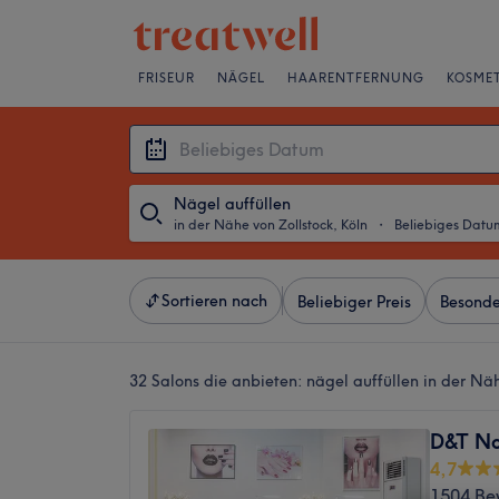
FRISEUR
NÄGEL
HAARENTFERNUNG
KOSMET
Nägel auffüllen
in der Nähe von Zollstock, Köln
・
Beliebiges Datu
Sortieren nach
Beliebiger Preis
Besonde
32 Salons die anbieten:
nägel auffüllen in der Näh
D&T Na
4,7
1504 Be