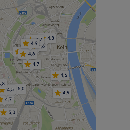
4,8
4,7
4,7
4,9
4,6
4,7
4,6
4,7
4,6
4,8
5,0
4,5
4,9
4,7
5,0