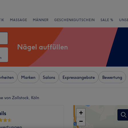
IK
MASSAGE
MÄNNER
GESCHENKGUTSCHEIN
SALE %
UNS
Nägel auffüllen
m
rheiten
Marken
Salons
Expressangebote
Bewertung
e von Zollstock, Köln
+
ils
−
wertungen