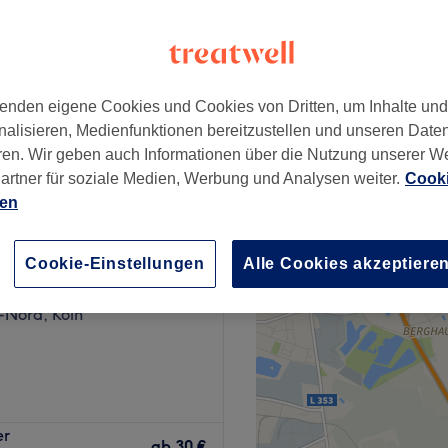
dt, Köln
enden eigene Cookies und Cookies von Dritten, um Inhalte un
l)
ab
36 €
nalisieren, Medienfunktionen bereitzustellen und unseren Date
ren. Wir geben auch Informationen über die Nutzung unserer W
artner für soziale Medien, Werbung und Analysen weiter.
Cooki
ien
 Nails
Cookie-Einstellungen
Alle Cookies akzeptiere
902 Bewertungen
-Nord, Köln
er Kölner Innenstadt? Die
er
dio D&T Nails, den Experten
ab
30 €