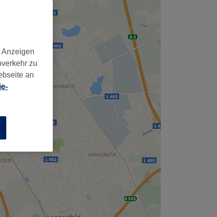
d Anzeigen
nverkehr zu
ebseite an
e-
n