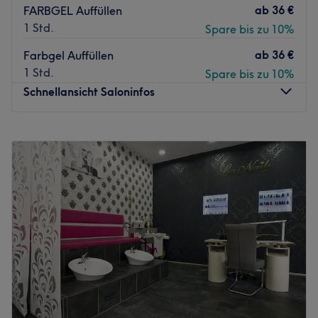
ab
36 €
FARBGEL Auffüllen
1 Std.
Spare bis zu 10%
ab
36 €
Farbgel Auffüllen
1 Std.
Spare bis zu 10%
Schnellansicht Saloninfos
Montag
09:30
–
19:30
Dienstag
09:30
–
19:30
Mittwoch
09:30
–
19:30
Donnerstag
09:30
–
19:30
Freitag
09:30
–
19:30
Samstag
09:30
–
17:30
Sonntag
Geschlossen
- Die Nagelmanufaktur - Schönheit, die begeistert! -
Deine erste Adresse für exklusive Maniküre, Pediküre und
Nagelmodellage in
Köln-Dellbrück
. Durch unsere