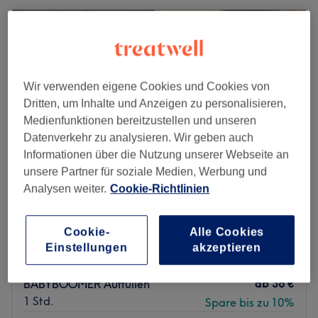
Wir verwenden eigene Cookies und Cookies von
Dritten, um Inhalte und Anzeigen zu personalisieren,
Medienfunktionen bereitzustellen und unseren
Datenverkehr zu analysieren. Wir geben auch
Informationen über die Nutzung unserer Webseite an
unsere Partner für soziale Medien, Werbung und
Analysen weiter.
Cookie-Richtlinien
Nagelmanufaktur Dellbrück
4,4
6848 Bewertungen
Cookie-
Alle Cookies
Dellbrück, Köln
Auf Karte anzeigen
Einstellungen
akzeptieren
Last Minute
ab
36 €
BABYBOOMER Auffüllen
1 Std.
Spare bis zu 10%