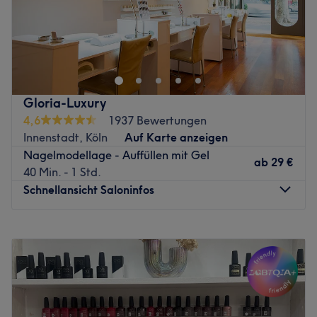
Zurück zur Salonansicht
Beautyfüchse aufgepasst! Dieser Salon ist wie der Lambo
unter den Rennwagen oder das Schokosoufflé unter den
Desserts – aber keine Angst, du musst nicht der neue
Vettel oder Meisterkonditor werden, um hier deine
absoluten Traumnails abzustauben!
Gloria-Luxury
Bei Luxury Nails & Beauty in der Kölner Innenstadt liest
4,6
1937 Bewertungen
dir das sympathische Team jeden Wunsch von den Augen
Innenstadt, Köln
Auf Karte anzeigen
ab und verwöhnt dich mit Luxus pur. Das Einzige was du
Nagelmodellage - Auffüllen mit Gel
dafür brauchst, ist ein Termin und den gibt's supereasy
ab
29 €
40 Min. - 1 Std.
auf Treatwell.de!
Schnellansicht Saloninfos
Gute Salons gibt es wie Sand am Meer – aber dein
Besuch bei Luxury Nails & Beauty am Barbarossaplatz 10
Montag
09:30
–
19:30
fühlt sich so an, als hättest du die seltene Perle in der
Dienstag
09:30
–
19:30
Muschel gefunden. Hier brauchst du auch selbst kein
Mittwoch
09:30
–
19:30
handwerkliches Geschick für deine Nägel, denn diese
Donnerstag
09:30
–
19:30
werden dank der Profis wie von Zauberhand zum
Freitag
09:30
–
19:30
absoluten Hammer! Dank der gemütlichen Atmosphäre
Samstag
10:00
–
18:00