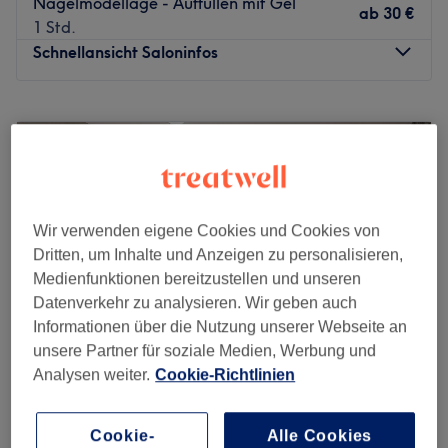
Nagelmodellage - Auffüllen mit Gel
ab
30 €
1 Std.
Schnellansicht Saloninfos
Montag
09:30
–
19:30
Dienstag
09:30
–
19:30
Mittwoch
09:30
–
19:30
Donnerstag
09:30
–
19:30
Freitag
09:30
–
19:30
Samstag
09:30
–
19:30
Wir verwenden eigene Cookies und Cookies von
Sonntag
Geschlossen
Dritten, um Inhalte und Anzeigen zu personalisieren,
Medienfunktionen bereitzustellen und unseren
Schöne Wimpern und gepflegte Nägel zaubert dir das
Datenverkehr zu analysieren. Wir geben auch
Team von World Nails Lashes in Köln-Neumarkt. Hier
Informationen über die Nutzung unserer Webseite an
verwöhnt man dich mit Wimpernbehandlungen, Mani-
unsere Partner für soziale Medien, Werbung und
und Pediküre, sowie vielen weiteren Angeboten an
Analysen weiter.
Cookie-Richtlinien
Nagelmodellagen und aufregenden Designs.
NAILS 1990"
Nächste öffentliche Verkehrsmittel:
4,6
2463 Bewertungen
Cookie-
Alle Cookies