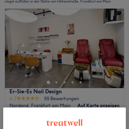
nägel auffüllen in der Nähe von Höhenstraße, Frankfurt am Main
Er-Sie-Es Nail Design
4,7
55 Bewertungen
Nordend, Frankfurt am Main
Auf Karte anzeigen
Nebenzeiten
ab
29,75 €
Nagelmodellage - Auffüllen
45 Min.
Spare bis zu 15%