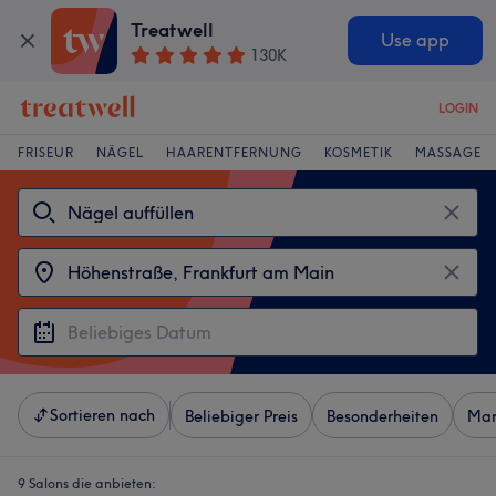
Treatwell
Use app
130K
LOGIN
FRISEUR
NÄGEL
HAARENTFERNUNG
KOSMETIK
MASSAGE
Sortieren nach
Beliebiger Preis
Besonderheiten
Mar
9 Salons die anbieten: