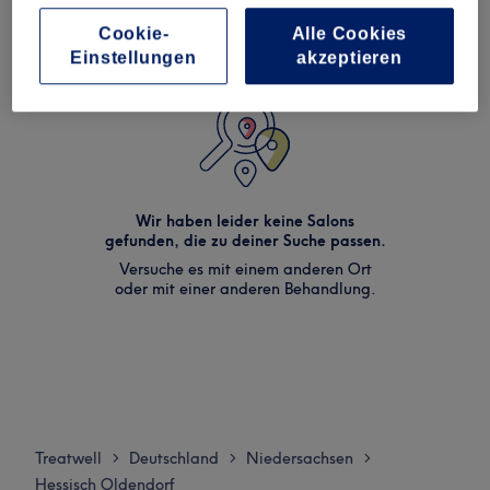
Cookie-
Alle Cookies
Einstellungen
akzeptieren
Wir haben leider keine Salons
gefunden, die zu deiner Suche passen.
Versuche es mit einem anderen Ort
oder mit einer anderen Behandlung.
Treatwell
Deutschland
Niedersachsen
>
>
>
Hessisch Oldendorf