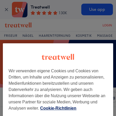
Treatwell
Use app
130K
LOGIN
FRISEUR
NÄGEL
HAARENTFERNUNG
KOSMETIK
MASSAGE
Wir verwenden eigene Cookies und Cookies von
Dritten, um Inhalte und Anzeigen zu personalisieren,
Medienfunktionen bereitzustellen und unseren
Datenverkehr zu analysieren. Wir geben auch
Informationen über die Nutzung unserer Webseite an
Sortieren nach
Salons
Expressangebote
Bewertung
unsere Partner für soziale Medien, Werbung und
Analysen weiter.
Cookie-Richtlinien