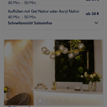
40 Min. - 50 Min.
Auffüllen mit Gel Natur oder Acryl Natur
ab
34 €
40 Min. - 50 Min.
Schnellansicht Saloninfos
Montag
08:30
–
18:30
Dienstag
08:30
–
18:30
Mittwoch
08:30
–
18:30
Donnerstag
08:30
–
18:30
Freitag
08:30
–
18:30
Samstag
08:30
–
16:00
Sonntag
Geschlossen
Hast du Lust auf bunte, ausgefallene Fingernägel oder
doch lieber einen klassischen, natürlichen Look? So oder
so, bei Nails Art World in Bonn werden deine Wünsche
wahr. Egal ob eine entspannende Maniküre,
Nagelmodellage oder Shellac, lehne dich zurück und lass