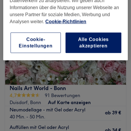
Datenverkehr zu analysieren. Wir geben auch
Informationen über die Nutzung unserer Webseite an
unsere Partner für soziale Medien, Werbung und
Analysen weiter.
Cookie-Richtlinien
Cookie-
Alle Cookies
Einstellungen
akzeptieren
Nails Art World - Bonn
4,7
91 Bewertungen
Duisdorf, Bonn
Auf Karte anzeigen
Neumodellage - mit Gel oder Acryl
ab
39 €
40 Min. - 50 Min.
Auffüllen mit Gel oder Acryl
ab
34 €