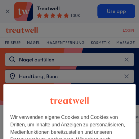
Treatwell
Use app
130K
LOGIN
FRISEUR
NÄGEL
HAARENTFERNUNG
KOSMETIK
MASSAGE
Sortieren nach
Beliebiger Preis
Salons
Expressange
Wir verwenden eigene Cookies und Cookies von
Dritten, um Inhalte und Anzeigen zu personalisieren,
Medienfunktionen bereitzustellen und unseren
2 Salons die anbieten:
nägel auffüllen in Hardtberg, Bonn