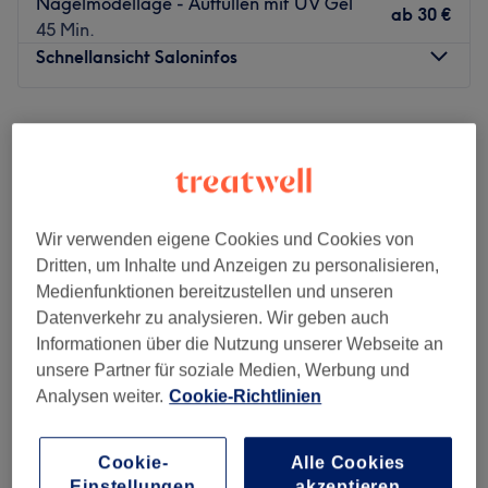
Nagelmodellage - Auffüllen mit UV Gel
ab
30 €
45 Min.
Schnellansicht Saloninfos
Montag
10:00
–
18:00
Dienstag
10:00
–
18:00
Mittwoch
10:00
–
18:00
Donnerstag
10:00
–
18:00
Freitag
10:00
–
18:00
Wir verwenden eigene Cookies und Cookies von
Samstag
10:00
–
16:00
Dritten, um Inhalte und Anzeigen zu personalisieren,
Sonntag
Geschlossen
Medienfunktionen bereitzustellen und unseren
Datenverkehr zu analysieren. Wir geben auch
Umwerfende Nageldesigns und umfangreiche
Informationen über die Nutzung unserer Webseite an
Nagelpflege bekommst du im Salon Hami Nails in
unsere Partner für soziale Medien, Werbung und
Lokstedt, Hamburg. Eine entspannende Maniküre, eine
Analysen weiter.
Cookie-Richtlinien
Nagelmodellage mit Gel oder doch lieber ein bisschen
Farbe? Hier wirst du nicht enttäuscht!
Lio Nails
Cookie-
Alle Cookies
Nächste öffentliche Verkehrsmittel:
4,8
158 Bewertungen
Einstellungen
akzeptieren