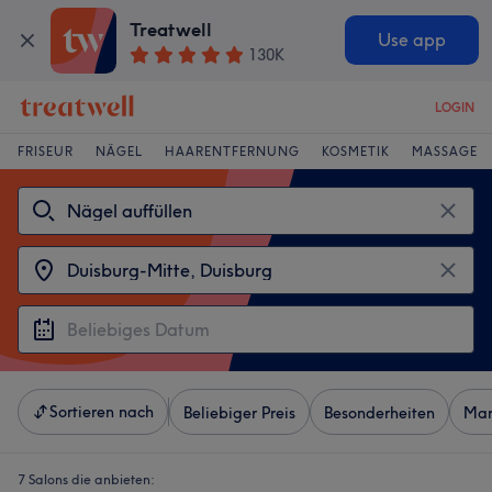
Treatwell
Use app
130K
LOGIN
FRISEUR
NÄGEL
HAARENTFERNUNG
KOSMETIK
MASSAGE
Sortieren nach
Beliebiger Preis
Besonderheiten
Mar
7 Salons die anbieten: