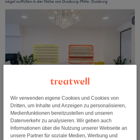
nägel auffüllen in der Nähe von Duisburg-Mitte, Duisburg
Wir verwenden eigene Cookies und Cookies von
Miu Nails, Duisburg
Dritten, um Inhalte und Anzeigen zu personalisieren,
4,8
50 Bewertungen
Medienfunktionen bereitzustellen und unseren
Neudorf-Nord, Duisburg
Auf Karte anzeigen
Datenverkehr zu analysieren. Wir geben auch
Nagelmodellage - Auffüllen mit UV-
Informationen über die Nutzung unserer Webseite an
ab
28 €
Gel/Acryl
unsere Partner für soziale Medien, Werbung und
45 Min. - 1 Std. 15 Min.