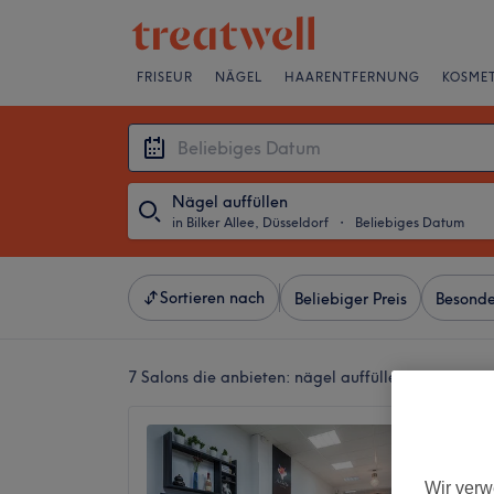
FRISEUR
NÄGEL
HAARENTFERNUNG
KOSMET
Nägel auffüllen
in Bilker Allee, Düsseldorf
・
Beliebiges Datum
Sortieren nach
Beliebiger Preis
Besonde
7 Salons die anbieten:
nägel auffüllen in Bilker Al
FoxX Na
Lounge
Wir verw
4,6