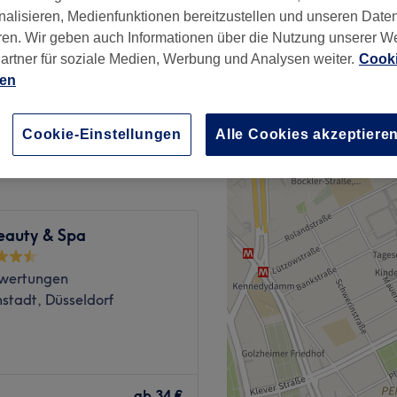
nalisieren, Medienfunktionen bereitzustellen und unseren Date
wertungen
ren. Wir geben auch Informationen über die Nutzung unserer W
k, Düsseldorf
artner für soziale Medien, Werbung und Analysen weiter.
Cooki
ien
30 €
Cookie-Einstellungen
Alle Cookies akzeptiere
eauty & Spa
wertungen
hstadt, Düsseldorf
isschen Drama und Look im
 Nail Bar - Beauty & Nail
ab
34 €