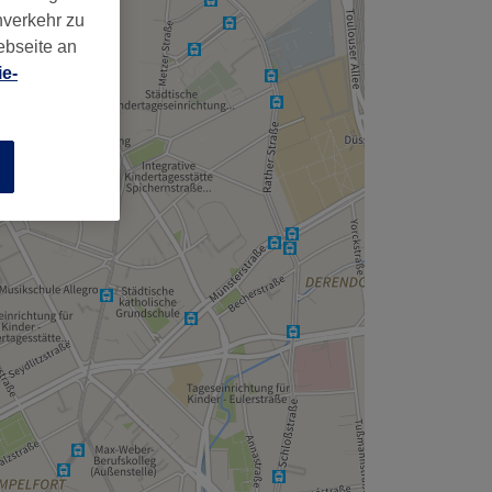
nverkehr zu
ebseite an
e-
n