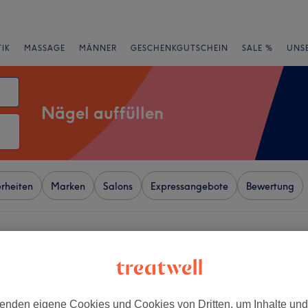
IK
MASSAGE
MÄNNER
GESCHENKGUTSCHEIN
SALE %
UNS
Nägel auffüllen
rheiten
Marken
Salons
Expressangebote
Bewertung
lee, Düsseldorf
+
il Bar - Beauty & Nail
−
enden eigene Cookies und Cookies von Dritten, um Inhalte un