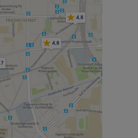
4,8
4,8
,7