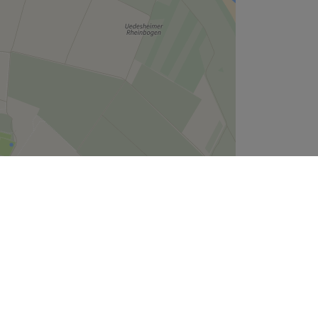
Leaflet
| ©
OpenStreetMap
contributors