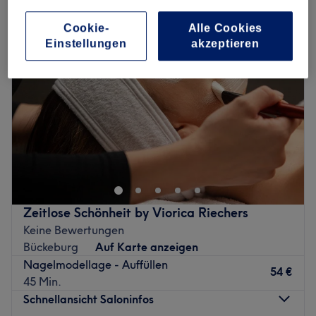
Cookie-
Alle Cookies
Einstellungen
akzeptieren
Zeitlose Schönheit by Viorica Riechers
Keine Bewertungen
Bückeburg
Auf Karte anzeigen
Nagelmodellage - Auffüllen
54 €
45 Min.
Schnellansicht Saloninfos