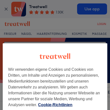
Treatwell
Use app
130K
LOGIN
FRISEUR
NÄGEL
HAARENTFERNUNG
KOSMETIK
MASSAGE
Wir verwenden eigene Cookies und Cookies von
Dritten, um Inhalte und Anzeigen zu personalisieren,
Medienfunktionen bereitzustellen und unseren
Datenverkehr zu analysieren. Wir geben auch
Sortieren nach
Besonderheiten
Marken
Salons
E
Informationen über die Nutzung unserer Webseite an
unsere Partner für soziale Medien, Werbung und
Analysen weiter.
Cookie-Richtlinien
Ein Salon, der anbietet:
nägel auffüllen in Bückeburg