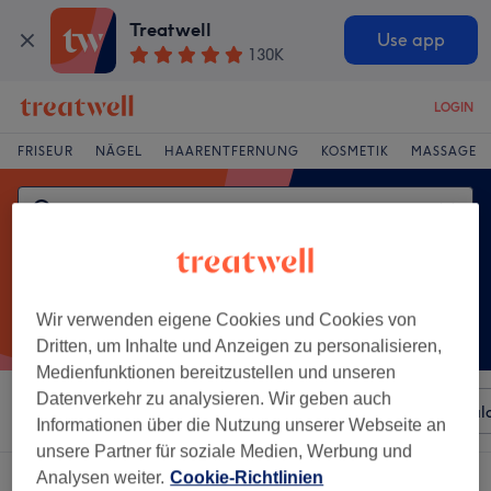
Treatwell
Use app
130K
LOGIN
FRISEUR
NÄGEL
HAARENTFERNUNG
KOSMETIK
MASSAGE
Wir verwenden eigene Cookies und Cookies von
Dritten, um Inhalte und Anzeigen zu personalisieren,
Medienfunktionen bereitzustellen und unseren
Datenverkehr zu analysieren. Wir geben auch
Sortieren nach
Beliebiger Preis
Besonderheiten
Sal
Informationen über die Nutzung unserer Webseite an
unsere Partner für soziale Medien, Werbung und
Analysen weiter.
Cookie-Richtlinien
Ein Salon, der anbietet:
nägel auffüllen in Brühl