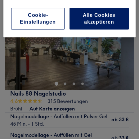
Cookie-
Alle Cookies
Einstellungen
akzeptieren
Nails 88 Nagelstudio
4,6
315 Bewertungen
Brühl
Auf Karte anzeigen
Nagelmodellage - Auffüllen mit Pulver Gel
ab
33 €
45 Min. - 1 Std.
Nagelmodellage - Auffüllen mit Gel
ab
33 €