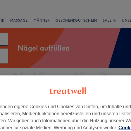
IK
MASSAGE
MÄNNER
GESCHENKGUTSCHEIN
SALE %
UNS
Nägel auffüllen
rheiten
Salons
Expressangebote
Bewertung
hweig
enden eigene Cookies und Cookies von Dritten, um Inhalte un
nalisieren, Medienfunktionen bereitzustellen und unseren Date
+
Nails
ren. Wir geben auch Informationen über die Nutzung unserer W
191 Bewertungen
−
artner für soziale Medien, Werbung und Analysen weiter.
Cooki
adt, Braunschweig