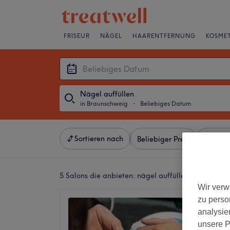
FRISEUR
NÄGEL
HAARENTFERNUNG
KOSMET
Nägel auffüllen
in Braunschweig
・
Beliebiges Datum
Sortieren nach
Beliebiger Preis
Besonde
5 Salons die anbieten:
nägel auffüllen in Braunsc
Wir verw
zu perso
Mando 
analysie
4,5
unsere P
Innenst