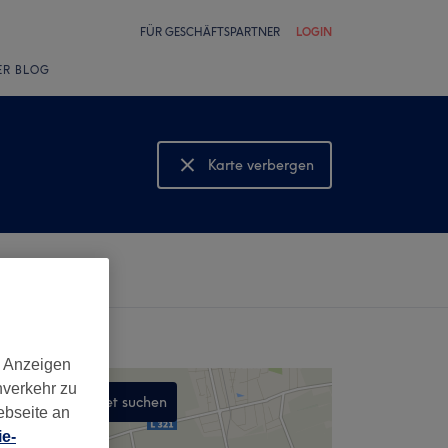
FÜR GESCHÄFTSPARTNER
LOGIN
ER BLOG
Karte verbergen
Karte anzeigen
d Anzeigen
nverkehr zu
In diesem Gebiet suchen
ebseite an
,
e-