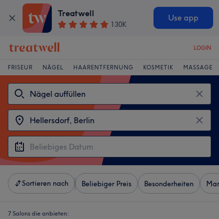
Treatwell
Use app
130K
LOGIN
FRISEUR
NÄGEL
HAARENTFERNUNG
KOSMETIK
MASSAGE
Sortieren nach
Beliebiger Preis
Besonderheiten
Mar
7 Salons die anbieten: