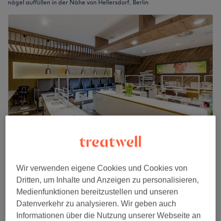
nägel auffüllen in der Nähe von Hellersdorf, Berlin
Hani Beauty im Kaufpark Eiche
4,6
2875 Bewertungen
Wir verwenden eigene Cookies und Cookies von
Ahrensfelde
Auf Karte anzeigen
Dritten, um Inhalte und Anzeigen zu personalisieren,
Medienfunktionen bereitzustellen und unseren
Nagelmodellage - Auffüllen mit Gel
ab
30 €
Datenverkehr zu analysieren. Wir geben auch
45 Min. - 55 Min.
Informationen über die Nutzung unserer Webseite an