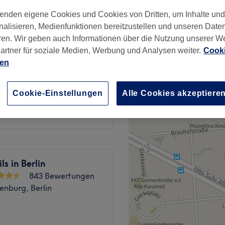
enburg, Berlin
enden eigene Cookies und Cookies von Dritten, um Inhalte un
nalisieren, Medienfunktionen bereitzustellen und unseren Date
ren. Wir geben auch Informationen über die Nutzung unserer W
artner für soziale Medien, Werbung und Analysen weiter.
Cooki
ien
25 €
l
Cookie-Einstellungen
Alle Cookies akzeptiere
30 €
ls in Berlin
843 Bewertungen
enburg, Berlin