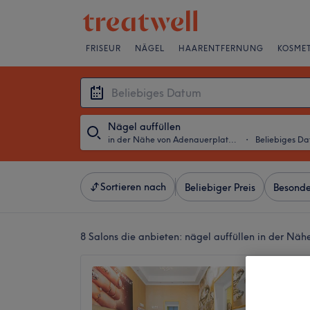
FRISEUR
NÄGEL
HAARENTFERNUNG
KOSMET
Nägel auffüllen
in der Nähe von Adenauerplatz, Berlin
・
Beliebiges D
Sortieren nach
Beliebiger Preis
Besonde
8 Salons die anbieten:
nägel auffüllen in der Näh
Coco Na
4,6
1405 Be