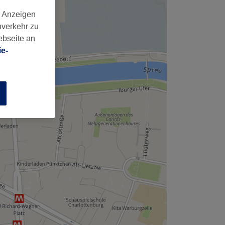
d Anzeigen
nverkehr zu
ebseite an
e-
n