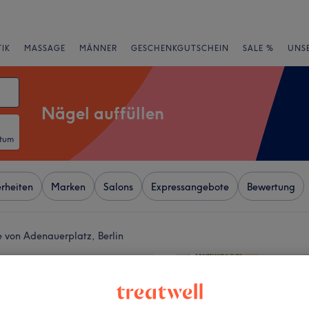
IK
MASSAGE
MÄNNER
GESCHENKGUTSCHEIN
SALE %
UNS
Nägel auffüllen
atum
rheiten
Marken
Salons
Expressangebote
Bewertung
e von Adenauerplatz, Berlin
+
ils - Charlottenburg
−
wertungen