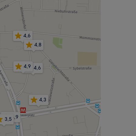
4,6
4,8
4,9
4,6
4,3
4,9
3,5