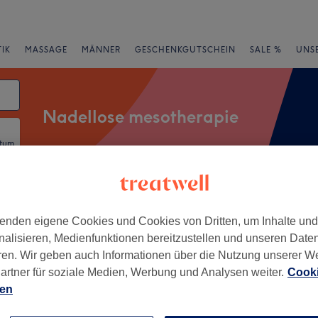
IK
MASSAGE
MÄNNER
GESCHENKGUTSCHEIN
SALE %
UNS
Nadellose mesotherapie
atum
rheiten
Salons
Expressangebote
Bewertung
enden eigene Cookies und Cookies von Dritten, um Inhalte un
nalisieren, Medienfunktionen bereitzustellen und unseren Date
ren. Wir geben auch Informationen über die Nutzung unserer W
ischer Platz, Stuttgart
artner für soziale Medien, Werbung und Analysen weiter.
Cooki
ien
+
tic Head Spa Stuttgart
117 Bewertungen
−