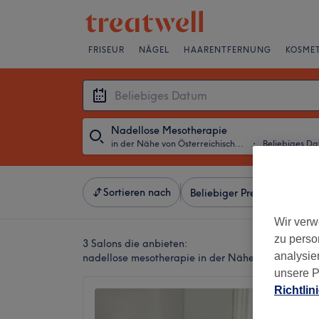
FRISEUR
NÄGEL
HAARENTFERNUNG
KOSMET
Nadellose Mesotherapie
in der Nähe von Österreichischer Platz, Stuttgart
・
Beliebiges D
Sortieren nach
Beliebiger Preis
Besonde
Wir verw
zu perso
3 Salons die anbieten:
analysie
nadellose mesotherapie in der Nähe von Österreich
unsere P
Richtlin
Costhe
4,9