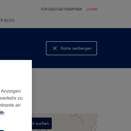
FÜR GESCHÄFTSPARTNER
LOGIN
ER BLOG
Karte verbergen
Karte anzeigen
d Anzeigen
nverkehr zu
ebseite an
e-
In diesem Gebiet suchen