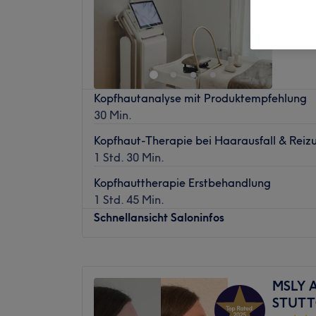
Heusteig
Kopfhautanalyse mit Produktempfehlung
30 Min.
Kopfhaut-Therapie bei Haarausfall & Reiz
1 Std. 30 Min.
Kopfhauttherapie Erstbehandlung
1 Std. 45 Min.
Schnellansicht Saloninfos
Montag
08:00
–
17:00
Dienstag
08:00
–
18:00
MSLY 
Mittwoch
08:00
–
18:00
STUT
Donnerstag
08:00
–
18:00