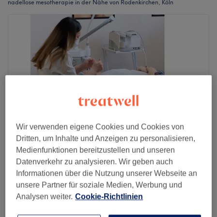
nadellose mesotherapie in der Nähe von Rodenkirchen, Köln
Wir verwenden eigene Cookies und Cookies von
Dritten, um Inhalte und Anzeigen zu personalisieren,
Medienfunktionen bereitzustellen und unseren
MY SMILE AND MORE - Köln Neumarkt
Datenverkehr zu analysieren. Wir geben auch
4,9
1018 Bewertungen
Informationen über die Nutzung unserer Webseite an
Schildergasse, Köln
Auf Karte anzeigen
unsere Partner für soziale Medien, Werbung und
269 €
Maschinelle Lymphdrainage - Monats Flat
Analysen weiter.
Cookie-Richtlinien
30 Min.
348 €
Schnellansicht Saloninfos