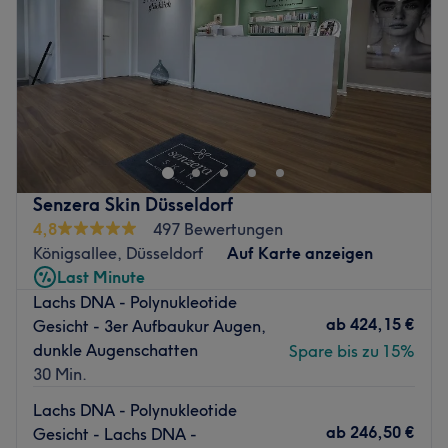
Samstag
10:00
–
16:00
Zurück zur Salonansicht
Sonntag
Geschlossen
In der wunderschönen Düsseldorfer Carlstadt befindet
sich das MVR Fachinstitut Gesund & Schön. Hier wird
BEAUTY UND KÖRPERÄSTHETIK großgeschrieben, denn
der Salon arbeitet auf höchstem Niveau und mit den
neuesten Erkenntnissen im Bereich der Gesichts- und
Senzera Skin Düsseldorf
Körperästhetik. Du benötigst mal eine
4,8
497 Bewertungen
Gesichtsbehandlung oder möchtest eine Verbesserung
Königsallee, Düsseldorf
Auf Karte anzeigen
der Körperstruktur?
Last Minute
Was kann man tun?
Lachs DNA - Polynukleotide
ab
424,15 €
Gesicht - 3er Aufbaukur Augen,
Optimierung des Hautgewebes Bauch, Beine, Po und
dunkle Augenschatten
Spare bis zu 15%
Oberarme durch Lymphdrainage, Radiofrequenz -,
30 Min.
Cellulitebehandlung und medizinisches Microneedling
sind hier einige Möglichkeiten der Behandlungsformen
Lachs DNA - Polynukleotide
die optimal Unterstützung bringen können.
ab
246,50 €
Gesicht - Lachs DNA -