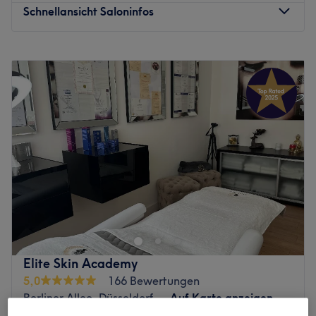
Schnellansicht Saloninfos
Montag
Geschlossen
Dienstag
10:00
–
19:00
Mittwoch
10:00
–
19:00
Donnerstag
13:00
–
20:00
Freitag
10:00
–
19:00
Samstag
10:00
–
15:00
Sonntag
Geschlossen
Lasse deine Haut neu erstrahlen! Wie? Das Viktoria's
Beauty Studio in der Friedrichstadt-Düsseldorf bietet
qualifizierte individuelle Behandlungen, hochwertige
Produkte und interessante Angebote in einem ruhigen,
angenehmen Ambiente mit hervorragendem Service.
Elite Skin Academy
Buche dir jetzt deinen Wunschtermin bequem online über
5,0
166 Bewertungen
Treatwell und gönne dir, deiner Seele und Haut eine
Berliner Allee, Düsseldorf
Auf Karte anzeigen
verdiente Auszeit.
Körperbehandlung - Narben &