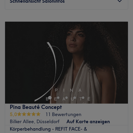
Schnellansicht Saloninfos
Montag
Geschlossen
Dienstag
Geschlossen
Mittwoch
Geschlossen
Donnerstag
Geschlossen
Freitag
16:00
–
19:00
Samstag
09:00
–
14:00
Sonntag
Geschlossen
Lass dir deine Schönheit von einer ganz besonderen Seite
zeigen. Im Kosmetiksalon Skin Perfection, im Herzen
Düsseldorfs, verstecken sich effektive Methoden und
Möglichkeiten für echte Wow-Momente, wenn du das
nächste Mal in den Spiegel guckst. Wenn du magst,
Pina Beauté Concept
kannst du gerne vorbeikommen und deinen persönlichen
5,0
11 Bewertungen
Termin ganz einfach über Treatwell buchen – online oder
Bilker Allee, Düsseldorf
Auf Karte anzeigen
per App.
Körperbehandlung - REFIT FACE- &