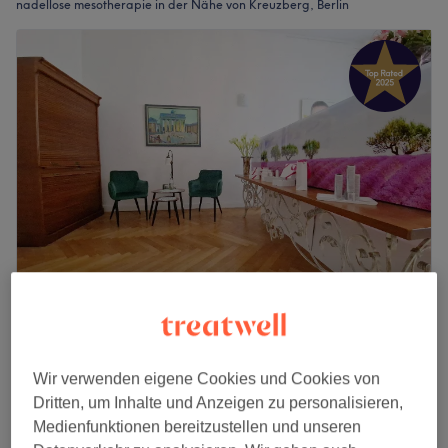
nadellose mesotherapie in der Nähe von Kreuzberg, Berlin
Olioderma Kosmetik Studio
5,0
376 Bewertungen
Schöneberg, Berlin
Auf Karte anzeigen
Wir verwenden eigene Cookies und Cookies von
Körperbehandlung - Mesotherapie gegen
Dritten, um Inhalte und Anzeigen zu personalisieren,
75 €
Haarausfall
Medienfunktionen bereitzustellen und unseren
45 Min.