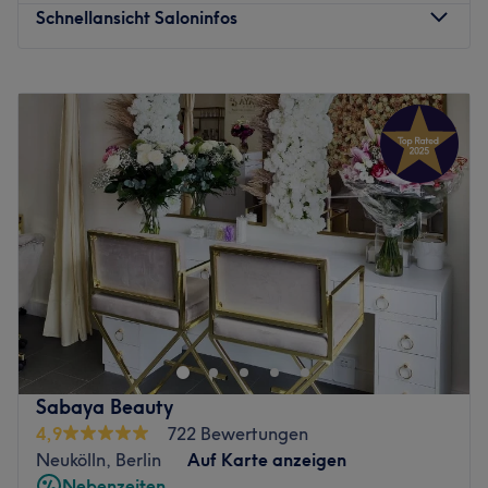
Schnellansicht Saloninfos
Montag
10:00
–
19:00
Dienstag
10:00
–
19:00
Mittwoch
10:00
–
20:00
Donnerstag
10:00
–
20:00
Freitag
10:00
–
20:00
Samstag
10:00
–
18:00
Sonntag
Geschlossen
Ladies aufgepasst! Im Lays Kosmetikstudio könnt ihr euch
euren Traum von makelloser Haut, wunderschönen Lashes
und gepflegten Händen und Füßen erfüllen. Der hell
eingerichtete Salon am ruhigen Schmollerplatz in Berlin
ist ein echter Geheimtipp. Lass dich mit hochwertigen
Sabaya Beauty
Beautybehandlungen zum Strahlen bringen und buche dir
4,9
722 Bewertungen
dafür deinen Wunschtermin jetzt mit Treatwell – online
Neukölln, Berlin
Auf Karte anzeigen
oder per App!
Nebenzeiten