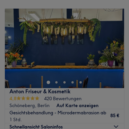
Was uns an dem Salon gefällt:
Montag
Geschlossen
Atmosphäre: Elegant, professionell.
Dienstag
10:00
–
18:30
Expertise: Laser Haarentfernung.
Mittwoch
10:00
–
18:30
Extras: Es werden kostenlose Getränke angeboten.
Donnerstag
10:00
–
18:30
Zurück zur Salonansicht
Freitag
10:00
–
18:30
Samstag
10:00
–
16:00
Sonntag
Geschlossen
Wellness mitten im Bergmannkiez von Berlin: Im
Kosmetikstudio 61 in der Gneisenaustraße 24 werden
Beauty-Fans so richtig verwöhnt.
Dort erwartet die Kunden ein rundum wirksames
Anton Friseur & Kosmetik
Verwöhn-Programm der Extraklasse. Doch vorab lässt
4,8
420 Bewertungen
man sich natürlich kompetent entsprechend seinen
Schöneberg, Berlin
Auf Karte anzeigen
Wünschen beraten: Mit der Erfahrung aus über 20 Jahren
Gesichtsbehandlung - Microdermabrasion ab
als Fachkosmetikerin bietet die Studioleitung neben
85 €
1 Std.
wohltuenden Grundbehandlungen für die Gesichtshaut
Schnellansicht Saloninfos
auch professionelles, typgerechtes Permanent Make-Up