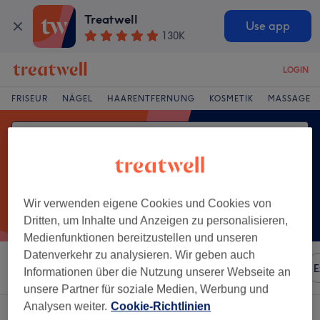
Treatwell
Use app
130K
LOGIN
FRISEUR
NÄGEL
HAARENTFERNUNG
KOSMETIK
MASSAGE
Wir verwenden eigene Cookies und Cookies von
Dritten, um Inhalte und Anzeigen zu personalisieren,
Medienfunktionen bereitzustellen und unseren
Datenverkehr zu analysieren. Wir geben auch
Sortieren nach
Besonderheiten
Marken
Salons
E
Informationen über die Nutzung unserer Webseite an
unsere Partner für soziale Medien, Werbung und
Analysen weiter.
Cookie-Richtlinien
Ein Salon, der anbietet: