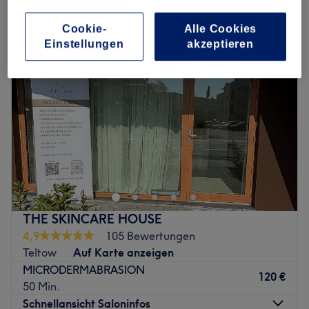
microdermabrasion in der Nähe von Stahnsdorf, Berlin und Umland
Cookie-
Alle Cookies
Einstellungen
akzeptieren
THE SKINCARE HOUSE
4,9
105 Bewertungen
Teltow
Auf Karte anzeigen
MICRODERMABRASION
120 €
50 Min.
Schnellansicht Saloninfos