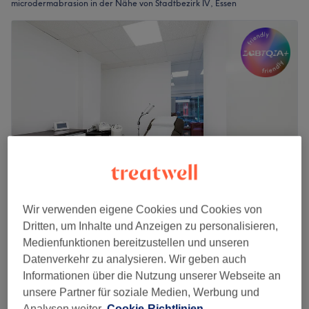
microdermabrasion in der Nähe von Stadtbezirk IV, Essen
Wir verwenden eigene Cookies und Cookies von
Sena Kosmetik
Dritten, um Inhalte und Anzeigen zu personalisieren,
4,9
396 Bewertungen
Medienfunktionen bereitzustellen und unseren
Stadtbezirk I, Essen
Auf Karte anzeigen
Datenverkehr zu analysieren. Wir geben auch
Gesichtsbehandlung - Microdermabrasion
Informationen über die Nutzung unserer Webseite an
ab
95 €
1 Std. - 1 Std. 30 Min.
unsere Partner für soziale Medien, Werbung und
Analysen weiter.
Cookie-Richtlinien