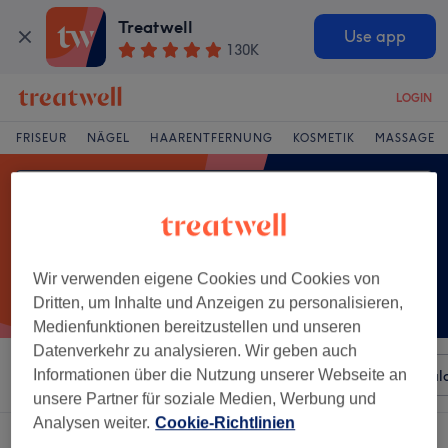
Treatwell
Use app
130K
LOGIN
FRISEUR
NÄGEL
HAARENTFERNUNG
KOSMETIK
MASSAGE
Wir verwenden eigene Cookies und Cookies von
Dritten, um Inhalte und Anzeigen zu personalisieren,
Medienfunktionen bereitzustellen und unseren
Datenverkehr zu analysieren. Wir geben auch
Sortieren nach
Informationen über die Nutzung unserer Webseite an
Beliebiger Preis
Besonderheiten
Sal
unsere Partner für soziale Medien, Werbung und
Analysen weiter.
Cookie-Richtlinien
Ein Salon, der anbietet:
microdermabrasion in Schweinfurt