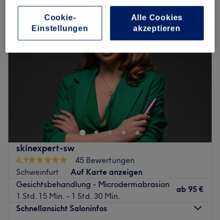
Cookie-
Alle Cookies
Einstellungen
akzeptieren
skinexpert-sw
4,9
45 Bewertungen
Schweinfurt
Auf Karte anzeigen
Gesichtsbehandlung - Microdermabrasion
ab
95 €
1 Std. 15 Min. - 1 Std. 30 Min.
Schnellansicht Saloninfos