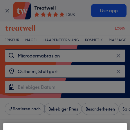
Treatwell
Use app
130K
LOGIN
FRISEUR
NÄGEL
HAARENTFERNUNG
KOSMETIK
MASSAGE
Sortieren nach
Beliebiger Preis
Besonderheiten
Sal
4 Salons die anbieten: