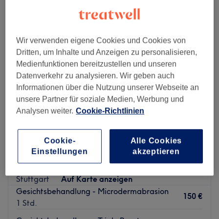
microdermabrasion in der Nähe von Ostheim, Stuttgart
Wir verwenden eigene Cookies und Cookies von
Dritten, um Inhalte und Anzeigen zu personalisieren,
Medienfunktionen bereitzustellen und unseren
Datenverkehr zu analysieren. Wir geben auch
Informationen über die Nutzung unserer Webseite an
unsere Partner für soziale Medien, Werbung und
Analysen weiter.
Cookie-Richtlinien
Cookie-
Alle Cookies
Einstellungen
akzeptieren
Hautpflegepraxis Stuttgart
4,9
234 Bewertungen
Stuttgart
Auf Karte anzeigen
Gesichtsbehandlung - Microdermabrasion
150 €
1 Std.