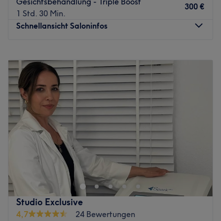
Gesichtsbehandlung - Triple Boost
300 €
1 Std. 30 Min.
Schnellansicht Saloninfos
Montag
10:00
–
18:00
Dienstag
10:00
–
18:00
Mittwoch
10:00
–
18:00
Donnerstag
10:00
–
20:00
Freitag
10:00
–
18:00
Samstag
10:00
–
14:00
Sonntag
Geschlossen
Du fühlst dich ausgelaugt und brauchst dringend mal
wieder eine kleine Auszeit von deinem Alltag? Dann
solltest du der Hautpflegepraxis Stuttgart in der
Alexanderstraße 159 in Stuttgart unbedingt einen Besuch
abstatten, um deine Akkus wieder aufzuladen. Schnell
Studio Exclusive
und einfach deinen Termin bei Treatwell gebucht, kann es
4,7
24 Bewertungen
auch schon losgehen!