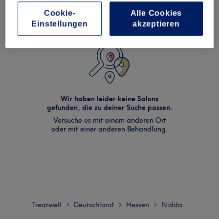
Cookie-
Alle Cookies
Einstellungen
akzeptieren
Wir haben leider keine Salons
gefunden, die zu deiner Suche passen.
Versuche es mit einem anderen Ort
oder mit einer anderen Behandlung.
Treatwell
Deutschland
Hessen
Nidda
>
>
>