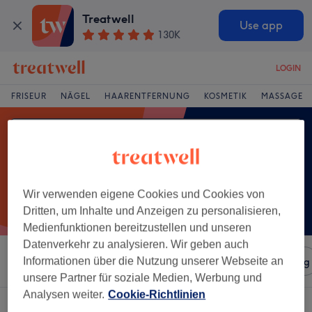
Treatwell
Use app
130K
LOGIN
FRISEUR
NÄGEL
HAARENTFERNUNG
KOSMETIK
MASSAGE
Wir verwenden eigene Cookies und Cookies von
Dritten, um Inhalte und Anzeigen zu personalisieren,
Medienfunktionen bereitzustellen und unseren
Datenverkehr zu analysieren. Wir geben auch
Sortieren nach
Informationen über die Nutzung unserer Webseite an
Salons
Expressangebote
Bewertung
unsere Partner für soziale Medien, Werbung und
Analysen weiter.
Cookie-Richtlinien
Ein Salon, der anbietet:
microdermabrasion in Merchweiler, Saarland