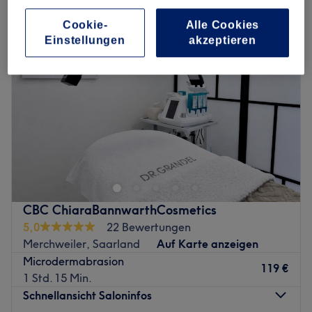
Cookie-
Alle Cookies
Einstellungen
akzeptieren
CBC ChiaraBannwarthCosmetics
5,0
22 Bewertungen
Merchweiler, Saarland
Auf Karte anzeigen
Microdermabrasion
119 €
1 Std. 15 Min.
Schnellansicht Saloninfos