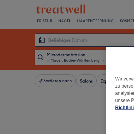
FRISEUR
NÄGEL
HAARENTFERNUNG
KOSMET
Microdermabrasion
in Mauer, Baden-Württemberg
・
Beliebiges Dat
Wir verw
Sortieren nach
Salons
Expressangebot
zu perso
analysie
unsere P
Richtlin