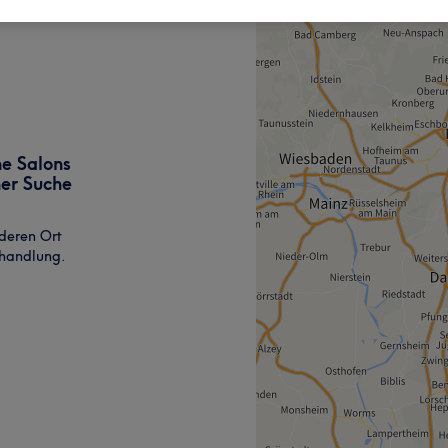
ne Salons
ner Suche
deren Ort
ehandlung.