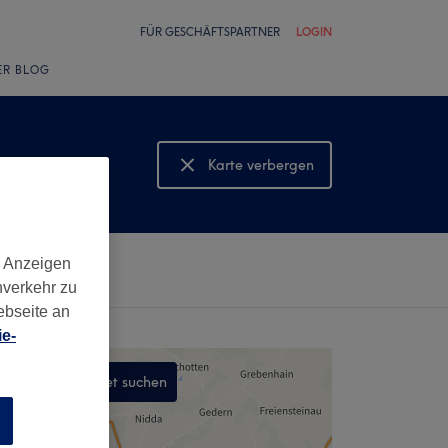
FÜR GESCHÄFTSPARTNER
LOGIN
ER BLOG
Karte verbergen
Karte anzeigen
d Anzeigen
nverkehr zu
ebseite an
e-
In diesem Gebiet suchen
,
n