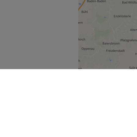
ürttemberg
Mauer
>
ecke
Geschäftspartner