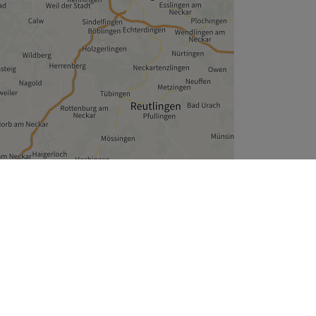
Leaflet
| ©
OpenStreetMap
contributors
Unternehmen