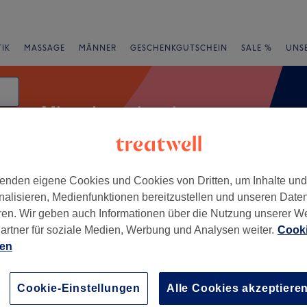
IK
MASSAGE
MÄNNER
GESCHENKGUTSCHEIN
SALE %
UNS
Microdermabrasion
um
enden eigene Cookies und Cookies von Dritten, um Inhalte un
e
Bewertung
nalisieren, Medienfunktionen bereitzustellen und unseren Date
ren. Wir geben auch Informationen über die Nutzung unserer W
artner für soziale Medien, Werbung und Analysen weiter.
Cooki
ien
+
−
Cookie-Einstellungen
Alle Cookies akzeptiere