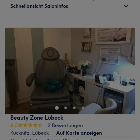
Schnellansicht Saloninfos
Montag
09:30
–
17:00
Dienstag
09:30
–
17:00
Mittwoch
09:30
–
17:00
Donnerstag
09:30
–
17:00
Freitag
09:30
–
17:00
Samstag
Geschlossen
Sonntag
Geschlossen
BeautyEffect in Lübeck ist die Adresse für alle, die sich
eine gepflegte Auszeit und professionelle Beauty-
Treatments wünschen. In ihrem stilvollen Studio verbindet
Katja moderne Kosmetik mit individueller Beratung und
schafft eine entspannte Wohlfühlatmosphäre. Von
Beauty Zone Lübeck
dauerhafter Haarentfernung über Permanent Make-up
4,5
2 Bewertungen
und Wimpernverlängerungen bis hin zu apparativen und
Kücknitz, Lübeck
Auf Karte anzeigen
klassischen Gesichtsbehandlungen – hier stehen deine