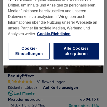
microdermabrasion in der Nähe von Kücknitz, Lübeck
Dritten, um Inhalte und Anzeigen zu personalisieren,
Medienfunktionen bereitzustellen und unseren
Datenverkehr zu analysieren. Wir geben auch
Informationen über die Nutzung unserer Webseite an
unsere Partner für soziale Medien, Werbung und
Analysen weiter.
Cookie-Richtlinien
Cookie-
Alle Cookies
Einstellungen
akzeptieren
BeautyEffect
5,0
61 Bewertungen
Kücknitz, Lübeck
Auf Karte anzeigen
Last Minute
ab
84,15 €
Microdermabrasion
1 Std. - 1 Std. 20 Min.
Spare bis zu 15%