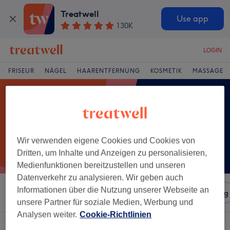
Treatwell
Use app
130K
LOGIN
FRISEUR
NÄGEL
HAARENTFERNUNG
KOSMETIK
MASSAGE
Wir verwenden eigene Cookies und Cookies von
Dritten, um Inhalte und Anzeigen zu personalisieren,
Medienfunktionen bereitzustellen und unseren
Datenverkehr zu analysieren. Wir geben auch
Informationen über die Nutzung unserer Webseite an
Sortieren nach
Salons
Expressangebote
Bewertung
unsere Partner für soziale Medien, Werbung und
Analysen weiter.
Cookie-Richtlinien