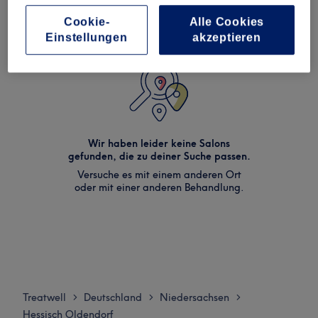
Cookie-
Alle Cookies
Einstellungen
akzeptieren
Wir haben leider keine Salons
gefunden, die zu deiner Suche passen.
Versuche es mit einem anderen Ort
oder mit einer anderen Behandlung.
Treatwell
Deutschland
Niedersachsen
>
>
>
Hessisch Oldendorf