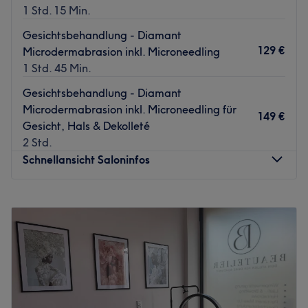
1 Std. 15 Min.
Gesichtsbehandlung - Diamant
129 €
Microdermabrasion inkl. Microneedling
1 Std. 45 Min.
Gesichtsbehandlung - Diamant
Microdermabrasion inkl. Microneedling für
149 €
Gesicht, Hals & Dekolleté
2 Std.
Schnellansicht Saloninfos
Montag
09:00
–
18:00
Dienstag
09:00
–
19:00
Mittwoch
09:00
–
18:00
Donnerstag
09:00
–
19:00
Freitag
09:00
–
13:00
Samstag
Geschlossen
Sonntag
Geschlossen