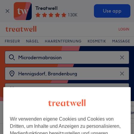
Treatwell
Use app
130K
LOGIN
FRISEUR
NÄGEL
HAARENTFERNUNG
KOSMETIK
MASSAGE
Sortieren nach
Beliebiger Preis
Besonderheiten
Mar
Wir verwenden eigene Cookies und Cookies von
Dritten, um Inhalte und Anzeigen zu personalisieren,
2 Salons die anbieten:
Medienfunktionen bereitzustellen und unseren