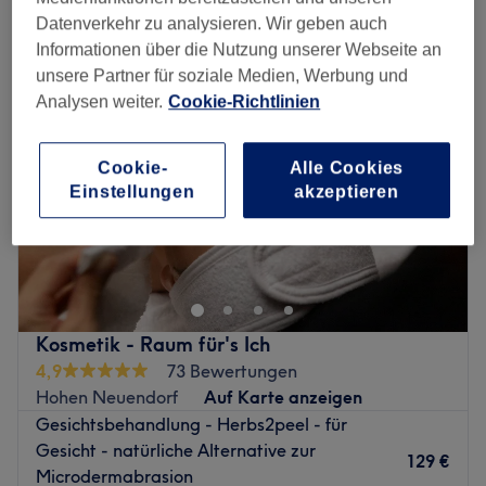
microdermabrasion in der Nähe von Hennigsdorf, Brandenburg
Datenverkehr zu analysieren. Wir geben auch
Informationen über die Nutzung unserer Webseite an
unsere Partner für soziale Medien, Werbung und
Analysen weiter.
Cookie-Richtlinien
Cookie-
Alle Cookies
Einstellungen
akzeptieren
Kosmetik - Raum für's Ich
4,9
73 Bewertungen
Hohen Neuendorf
Auf Karte anzeigen
Gesichtsbehandlung - Herbs2peel - für
Gesicht - natürliche Alternative zur
129 €
Microdermabrasion